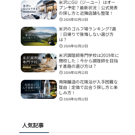
米沢にGU（ジーユー）はオー
プン予定？最新状況｜公式発表
の探し方と近隣店舗も整理！
2026年02月13日
米沢のゴルフ場ランキング7選
｜日帰りで後悔しない選び方
は？
2026年02月13日
米沢調理師専門学校は2019年に
閉校した｜今から調理師を目指
す進路の選び方は？
2026年02月12日
南陽醸造の花陽浴が入手困難な
理由｜定価で出会う探し方と楽
しみ方！
2026年02月12日
人気記事