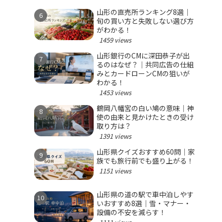
山形の直売所ランキング8選｜
旬の買い方と失敗しない選び方
がわかる！
1459 views
山形銀行のCMに深田恭子が出
るのはなぜ？｜共同広告の仕組
みとカードローンCMの狙いが
わかる！
1453 views
鶴岡八幡宮の白い鳩の意味｜神
使の由来と見かけたときの受け
取り方は？
1391 views
山形県クイズおすすめ60問｜家
族でも旅行前でも盛り上がる！
1151 views
山形県の道の駅で車中泊しやす
いおすすめ8選｜雪・マナー・
設備の不安を減らす！