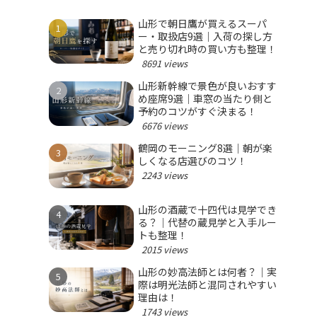
山形で朝日鷹が買えるスーパ
ー・取扱店9選｜入荷の探し方
と売り切れ時の買い方も整理！
8691 views
山形新幹線で景色が良いおすす
め座席9選｜車窓の当たり側と
予約のコツがすぐ決まる！
6676 views
鶴岡のモーニング8選｜朝が楽
しくなる店選びのコツ！
2243 views
山形の酒蔵で十四代は見学でき
る？｜代替の蔵見学と入手ルー
トも整理！
2015 views
山形の妙高法師とは何者？｜実
際は明光法師と混同されやすい
理由は！
1743 views