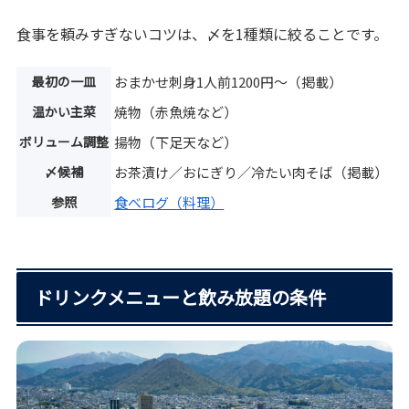
食事を頼みすぎないコツは、〆を1種類に絞ることです。
最初の一皿
おまかせ刺身1人前1200円〜（掲載）
温かい主菜
焼物（赤魚焼など）
ボリューム調整
揚物（下足天など）
〆候補
お茶漬け／おにぎり／冷たい肉そば（掲載）
参照
食べログ（料理）
ドリンクメニューと飲み放題の条件