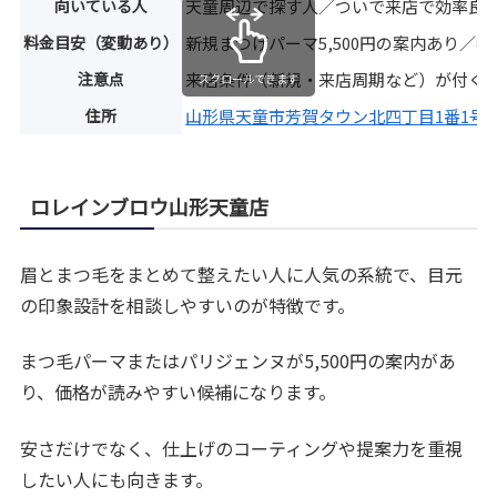
向いている人
天童周辺で探す人／ついで来店で効率良
料金目安（変動あり）
新規まつげパーマ5,500円の案内あり／参
注意点
来店条件（新規・来店周期など）が付く
スクロールできます
住所
山形県天童市芳賀タウン北四丁目1番1号 
ロレインブロウ山形天童店
眉とまつ毛をまとめて整えたい人に人気の系統で、目元
の印象設計を相談しやすいのが特徴です。
まつ毛パーマまたはパリジェンヌが5,500円の案内があ
り、価格が読みやすい候補になります。
安さだけでなく、仕上げのコーティングや提案力を重視
したい人にも向きます。