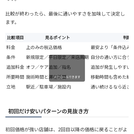
比較が終わったら、最後に通いやすさを加味して決定し
ます。
比較項目
見るポイント
判断
料金
上のみの税込価格
最安より「条件込み
条件
新規限定／平日限定／来店周期
自分の通い方に合う
追加料金
オフ／ケア追加／指名
追加が発生しやすい
所要時間
施術時間と滞在時間
移動時間も含めた総
スクロールできます
立地
駅近／駐車場／施設内
通い続けるなら近さ
初回だけ安いパターンの見抜き方
初回価格が強い店舗は、2回目以降の価格に戻ることがよ