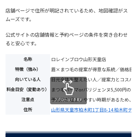
店舗ページで住所が明記されているため、地図確認がス
ムーズです。
公式サイトの店舗情報と予約ページの条件を突き合わせ
ると安心です。
名称
ロレインブロウ山形天童店
特徴（強み）
眉×まつ毛の提案が得意な系統／価格目
向いている人
目元全体を整えたい人／提案力とコスパ
料金目安（変動あり）
まつ毛パーマorパリジェンヌ5,500円の
注意点
予約枠が埋まりやすい時期があるため、
スクロールできます
住所
山形県天童市柏木町1丁目8-14 柏木町テナ