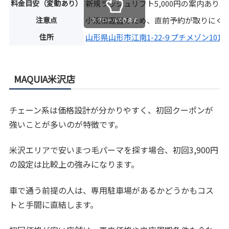
料金目安（変動あり）
新規ラッシュリフト5,000円の案内あり
注意点
小規模運営のため、直前予約が取りにく
スクロールできます
住所
山形県山形市江南1-22-9 プチメゾン101
MAQUIA米沢店
チェーン系は価格設計が分かりやすく、初回クーポンが
強いことが多いのが特徴です。
米沢エリアで安いまつ毛パーマを探す場合、初回3,900円
の設定は比較上の強みになります。
車で通う前提の人は、専用駐車場があるかどうかもコス
トと手間に直結します。