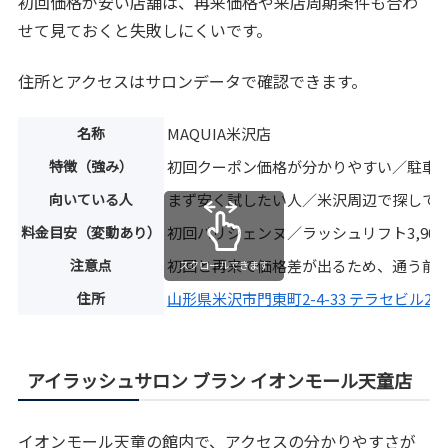
初回価格が安い店舗は、再来価格や来店周期条件も合わ
せて見ておくと失敗しにくいです。
住所とアクセスはサロンデータで確認できます。
名称
MAQUIA米沢店
特徴（強み）
初回クーポン価格が分かりやすい／駐車
向いている人
まず安く試したい人／米沢周辺で探して
料金目安（変動あり）
初回パリジェンヌ／ラッシュリフト3,90
注意点
初回と再来で価格差が出るため、通う前
スクロールできます
住所
山形県米沢市門東町2-4-33 テラセビル2
アイラッシュサロン ブラン イオンモール天童店
イオンモール天童の館内で、アクセスの分かりやすさが