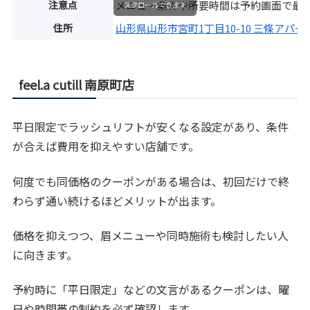
注意点
メニュー条件や所要時間は予約画面で最
スクロールできます
住所
山形県山形市宮町1丁目10-10 三條アパー
feel.a cutill 南原町店
平日限定でラッシュリフトが安くなる設定があり、条件
が合えば費用を抑えやすい店舗です。
何度でも同価格のクーポンがある場合は、初回だけで終
わらず通い続けるほどメリットが出ます。
価格を抑えつつ、眉メニューや同時施術も検討したい人
に向きます。
予約時に「平日限定」などの文言があるクーポンは、曜
日や時間帯の制約を必ず確認します。