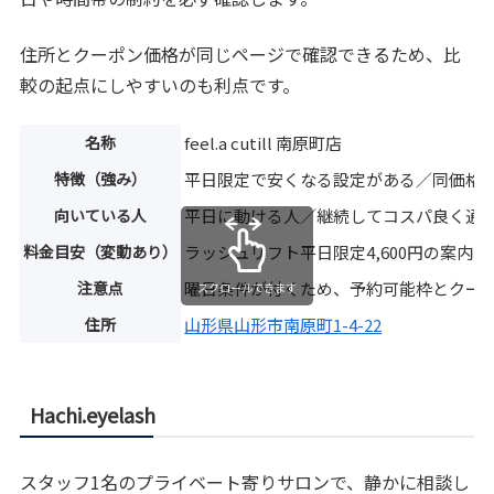
住所とクーポン価格が同じページで確認できるため、比
較の起点にしやすいのも利点です。
名称
feel.a cutill 南原町店
特徴（強み）
平日限定で安くなる設定がある／同価格
向いている人
平日に動ける人／継続してコスパ良く通
料金目安（変動あり）
ラッシュリフト平日限定4,600円の案内
注意点
曜日条件が付くため、予約可能枠とクー
スクロールできます
住所
山形県山形市南原町1-4-22
Hachi.eyelash
スタッフ1名のプライベート寄りサロンで、静かに相談し