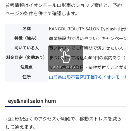
参考情報はイオンモール山形南のショップ案内と、予約
ページの条件を併せて確認します。
名称
KANGOL BEAUTY SALON Eyelash 山形
特徴（強み）
商業施設内で通いやすい／キャンペーン
向いている人
買い物ついでに短時間で済ませたい人／
料金目安（変動あり）
まつげパーマ税込4,400円の案内あり（
注意点
安い価格は対象日・条件が付くことがあ
スクロールできます
住所
山形県山形市若宮3丁目7-8 イオンモール
eye&nail salon hum
北山形駅近くのアクセスが明確で、移動ストレスを減ら
して通えます。