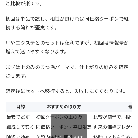
と比較が楽です。
初回は単品で試し、相性が良ければ同価格クーポンで継
続する流れが堅実です。
眉やエクステとのセットは便利ですが、初回は情報量が
増えて迷いやすくなります。
まずは上のみのまつ毛パーマで、仕上がりの好みを確定
させます。
確定後にセットへ移行すると、失敗しにくくなります。
目的
おすすめの取り方
理由
最安で試す
初回クーポンの上のみ
比較が簡単で、相性
継続して安く
同価格クーポン／平日限定
再来の価格ブレが小
時短で効率
施設内店舗／駅近
移動コストを含めた
スクロールできます